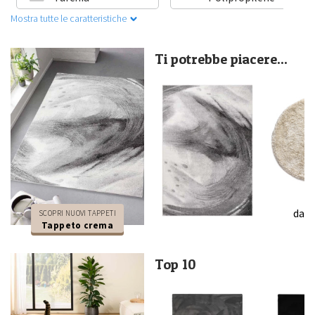
Mostra tutte le caratteristiche
Ti potrebbe piacere...
da
7
SCOPRI NUOVI TAPPETI
Tappeto crema
da
54,90
Top 10