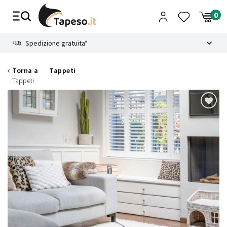
Vai
al
contenuto
8.4
Spedizione gratuita*
Torna a
Tappeti
Tappeti