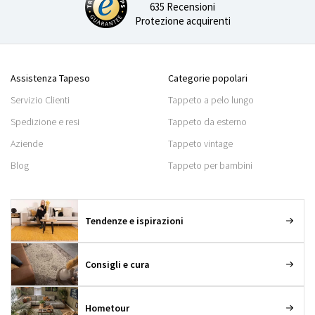
635 Recensioni
Protezione acquirenti
Assistenza Tapeso
Categorie popolari
Servizio Clienti
Tappeto a pelo lungo
Spedizione e resi
Tappeto da esterno
Aziende
Tappeto vintage
Blog
Tappeto per bambini
Tendenze e ispirazioni
Consigli e cura
Hometour