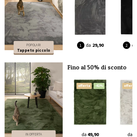
da
29,90
da
POPOLARI
Tappeto piccolo
Fino al 50% di sconto
offerta
-41%
offerta
da
49,90
da
4
IN OFFERTA