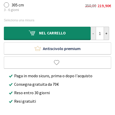
originale
attuale
305 cm
350,00
219,90
€
Il
Il
era:
è:
3 - 6 giorni
prezzo
prezzo
300,00€.
169,90€.
originale
attuale
Seleziona una misura
era:
è:
350,00€.
219,90€.
Tappeto roton
NEL
CARRELLO
Antiscivolo premium
Paga in modo sicuro, prima o dopo l'acquisto
Consegna gratuita da 70€
Reso entro 30 giorni
Resi gratuiti