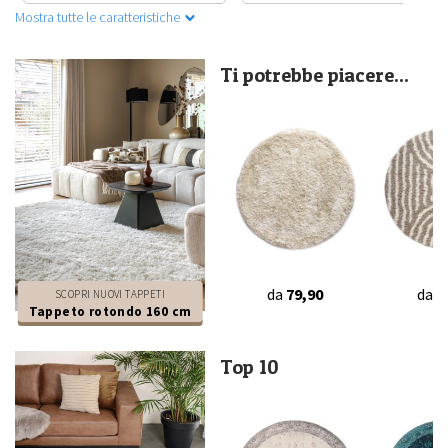
Mostra tutte le caratteristiche
Ti potrebbe piacere...
da
79,90
da
3
SCOPRI NUOVI TAPPETI
Tappeto rotondo 160 cm
Top 10