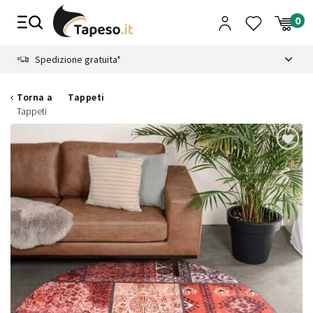
Vai
al
contenuto
8.4
Spedizione gratuita*
Torna a
Tappeti
Tappeti