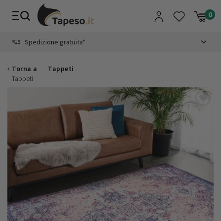
Vai
al
contenuto
8.4
Pagamento sicuro
Spedizione gratuita*
Torna a
Tappeti
Tappeti