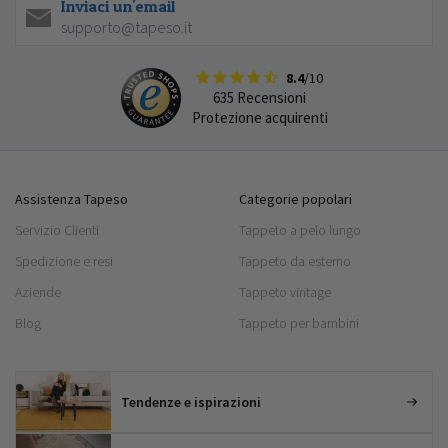
Inviaci un'email
supporto@tapeso.it
8.4
/10
635 Recensioni
Protezione acquirenti
Assistenza Tapeso
Categorie popolari
Servizio Clienti
Tappeto a pelo lungo
Spedizione e resi
Tappeto da esterno
Aziende
Tappeto vintage
Blog
Tappeto per bambini
Tendenze e ispirazioni