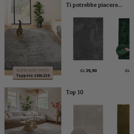
Ti potrebbe piacere...
da
5
da
29,90
SCOPRI NUOVI TAPPETI
Tappeto 160x230
Top 10