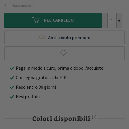
originale
attuale
Seleziona una misura
era:
è:
450,00€.
211,95€.
Tappeto vinta
NEL
CARRELLO
Antiscivolo premium
Paga in modo sicuro, prima o dopo l'acquisto
Consegna gratuita da 70€
Reso entro 30 giorni
Resi gratuiti
Colori disponibili
(3)