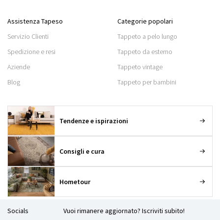
Assistenza Tapeso
Categorie popolari
Servizio Clienti
Tappeto a pelo lungo
Spedizione e resi
Tappeto da esterno
Aziende
Tappeto vintage
Blog
Tappeto per bambini
Tendenze e ispirazioni
Consigli e cura
Hometour
Socials
Vuoi rimanere aggiornato? Iscriviti subito!