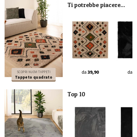
Ti potrebbe piacere...
da
39,90
da
4
SCOPRI NUOVI TAPPETI
Tappeto quadrato
Top 10