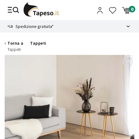
Vai
al
contenuto
8.4
Spedizione gratuita*
Torna a
Tappeti
Tappeti