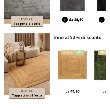
da
29,90
da
POPOLARI
Tappeto piccolo
Fino al 50% di sconto
offerta
-33%
offerta
da
49,90
da
4
IN OFFERTA
Tappeti in offerta