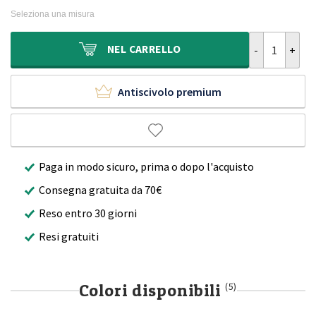
originale
attuale
Seleziona una misura
era:
è:
300,00€.
209,90€.
Tappeto a rom
NEL
CARRELLO
Antiscivolo premium
Paga in modo sicuro, prima o dopo l'acquisto
Consegna gratuita da 70€
Reso entro 30 giorni
Resi gratuiti
Colori disponibili
(5)