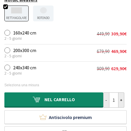
RETTANGOLARE
ROTONDO
160x240 cm
449,90
309,90
€
Il
Il
2 - 5 giorni
prezzo
prezzo
originale
attuale
200x300 cm
679,90
469,90
€
Il
Il
era:
è:
2 - 5 giorni
prezzo
prezzo
449,90€.
309,90€.
originale
attuale
240x340 cm
909,90
629,90
€
Il
Il
era:
è:
2 - 5 giorni
prezzo
prezzo
679,90€.
469,90€.
originale
attuale
Seleziona una misura
era:
è:
909,90€.
629,90€.
Tappeto in lan
NEL
CARRELLO
Antiscivolo premium