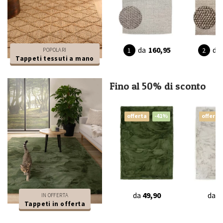
da
160,95
da
POPOLARI
Tappeti tessuti a mano
Fino al 50% di sconto
offerta
-41%
offerta
da
49,90
da
4
IN OFFERTA
Tappeti in offerta