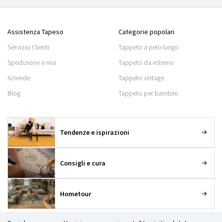
Assistenza Tapeso
Categorie popolari
Servizio Clienti
Tappeto a pelo lungo
Spedizione e resi
Tappeto da esterno
Aziende
Tappeto vintage
Blog
Tappeto per bambini
Tendenze e ispirazioni
Consigli e cura
Hometour