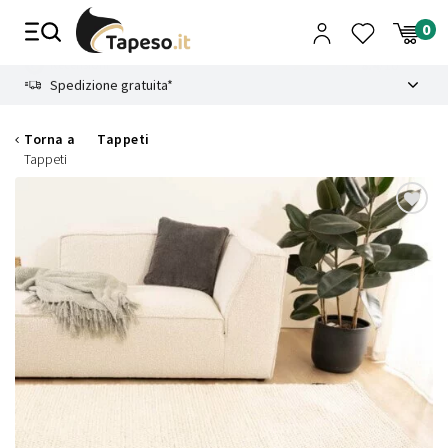
Vai
al
contenuto
8.4
Spedizione gratuita*
Torna a
Tappeti
Tappeti