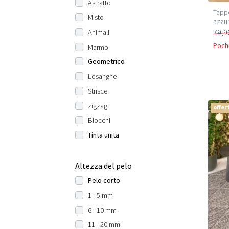
Astratto
Tappe
Misto
azzu
79,9
Animali
Pochi
Marmo
Geometrico
Losanghe
Strisce
zigzag
offer
Blocchi
Tinta unita
Altezza del pelo
Pelo corto
1 - 5 mm
6 - 10 mm
11 - 20 mm