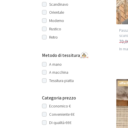
Scandinavo
Orientale
Moderno
Rustico
Passa
scur
Retro
70,0
In m
Metodo di tessitura
A mano
A macchina
Tessitura piatta
offer
Categoria prezzo
Economico €
Conveniente €€
Di qualità €€€