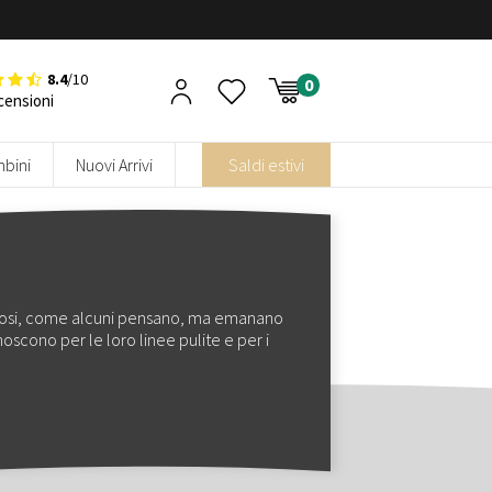
8.4
/10
censioni
bini
Nuovi Arrivi
Saldi estivi
noiosi, come alcuni pensano, ma emanano
onoscono per le loro linee pulite e per i