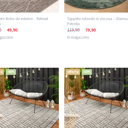
to Boho da esterno – Retreat
Tappeto rotondo in viscosa – Glamo
o
Petrolio
0
49,90
119,90
79,90
agazzino
In magazzino
ta
-43%
offerta
-50%