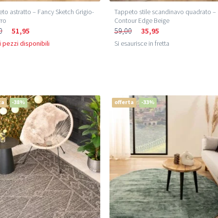
to astratto – Fancy Sketch Grigio-
Tappeto stile scandinavo quadrato –
rro
Contour Edge Beige
0
51,95
59,00
35,95
 pezzi disponibili
Si esaurisce in fretta
ta
-38%
offerta
-33%