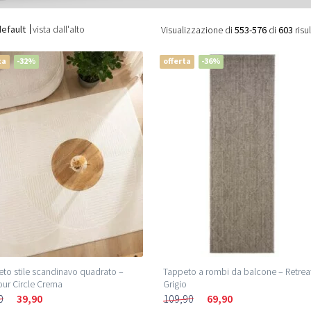
default
vista dall'alto
Visualizzazione di
553-576
di
603
risul
ta
-32%
offerta
-36%
to stile scandinavo quadrato –
Tappeto a rombi da balcone – Retrea
ur Circle Crema
Grigio
0
39,90
109,90
69,90