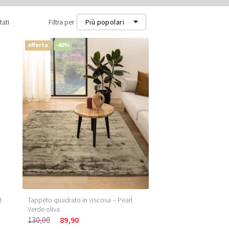
tati
Filtra per
Più popolari
offerta
-40%
Più popolari
Più recenti
Prezzo più basso (m²)
Prezzo più alto (m²)
t
Tappeto quadrato in viscosa – Pearl
Verde oliva
130,00
89,90