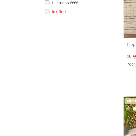
Lussuoso €€€€
In offerta
Tappe
400,
Pochi
offer