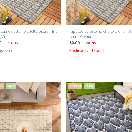
toia da esterno effetto pietra – Blu
Tappeto da esterno effetto pietra – B
o/Crema
scuro/Crema
0
39,95
50,00
24,95
agazzino
Pochi pezzi disponibili
ta
-58%
offerta
-37%