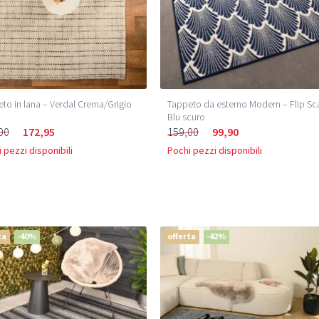
to in lana – Verdal Crema/Grigio
Tappeto da esterno Modern – Flip Sc
Blu scuro
00
172,95
159,00
99,90
 pezzi disponibili
Pochi pezzi disponibili
ta
-40%
offerta
-42%