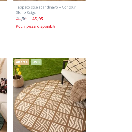
Tappeto stile scandinavo – Contour
Stone Beige
79,90
45,95
Pochi pezzi disponibili
offerta
-39%