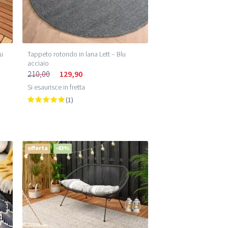
lu
Tappeto rotondo in lana Lett – Blu
acciaio
210,00
129,90
Si esaurisce in fretta
(1)
offerta
-43%