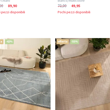
 chiaro
Bianco/Multicolore
00
89,90
70,00
49,95
 pezzi disponibili
Pochi pezzi disponibili
ta
-42%
offerta
-55%