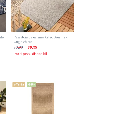
ale
Passatoia da esterno Aztec Dreams –
Grigio chiaro
70,00
39,95
Pochi pezzi disponibili
offerta
-36%