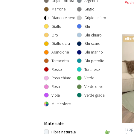
Grigio tortora
Argento
Pochi
Rotondo 300 cm
300x300 cm
160x230 cm
Marrone
Grigio
200x290 cm
Bianco e nero
Grigio chiaro
240x340 cm
Giallo
Blu
300x400 cm
Oro
Blu chiaro
offer
Giallo ocra
Blu scuro
Arancione
Blu marino
Terracotta
Blu petrolio
Rosso
Turchese
Rosa chiaro
Verde
Rosa
Verde olive
Viola
Verde giada
Multicolore
Materiale
Tappe
Fibra naturale