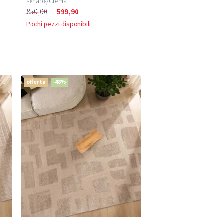
senape/Crema
850,00
599,90
Pochi pezzi disponibili
offerta
-48%