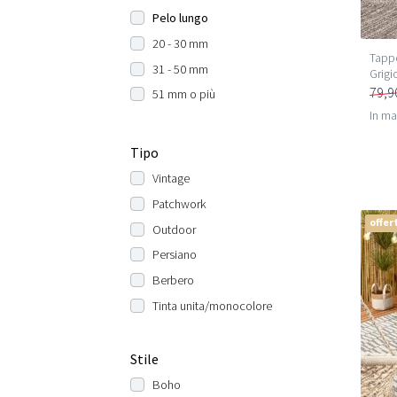
Pelo lungo
20 - 30 mm
Tappe
31 - 50 mm
Grigi
79,9
51 mm o più
In m
Tipo
Vintage
Patchwork
offer
Outdoor
Persiano
Berbero
Tinta unita/monocolore
Stile
Boho