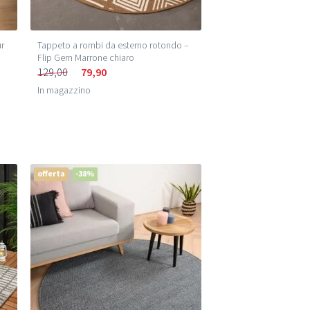
ur
Tappeto a rombi da esterno rotondo –
Flip Gem Marrone chiaro
129,00
79,90
In magazzino
offerta
-38%