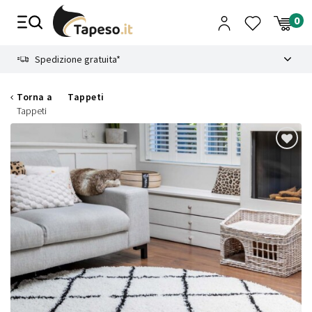
Vai
al
contenuto
8.4
Spedizione gratuita*
Torna a
Tappeti
Tappeti