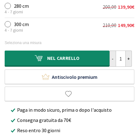
originale
attuale
280 cm
200,00
139,90
€
Il
Il
era:
è:
4 - 7 giorni
prezzo
prezzo
140,00€.
99,90€.
originale
attuale
300 cm
210,00
149,90
€
Il
Il
era:
è:
4 - 7 giorni
prezzo
prezzo
200,00€.
139,90€.
originale
attuale
Seleziona una misura
era:
è:
210,00€.
149,90€.
Tappeto a rom
NEL
CARRELLO
Antiscivolo premium
Paga in modo sicuro, prima o dopo l'acquisto
Consegna gratuita da 70€
Reso entro 30 giorni