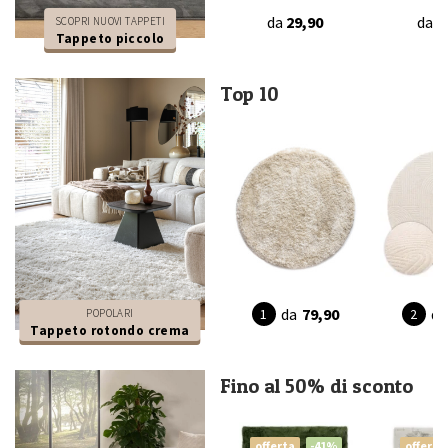
da
29,90
da
2
SCOPRI NUOVI TAPPETI
Tappeto piccolo
Top 10
da
79,90
da
POPOLARI
Tappeto rotondo crema
Fino al 50% di sconto
offerta
-41%
offerta