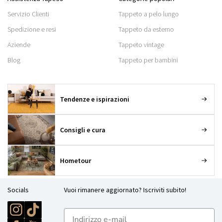
Servizio Clienti
Tappeto a pelo lungo
Spedizione e resi
Tappeto da esterno
Aziende
Tappeto vintage
Blog
Tappeto per bambini
Tendenze e ispirazioni
Consigli e cura
Hometour
Socials
Vuoi rimanere aggiornato? Iscriviti subito!
E-mailadres