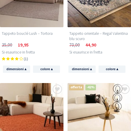
Tappeto bouclé Lush – Tortora
Tappeto orientale – Regal Valentina
blu scuro
35,00
19,95
70,00
44,90
Si esaurisce in fretta
Si esaurisce in fretta
(1)
▴
▴
▴
▴
dimensioni
colore
dimensioni
colore
offerta
-42%