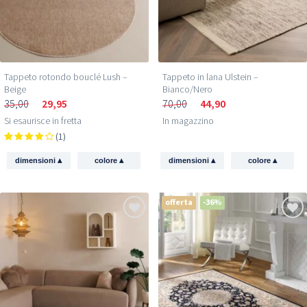
Tappeto rotondo bouclé Lush –
Tappeto in lana Ulstein –
Beige
Bianco/Nero
35,00
29,95
70,00
44,90
Si esaurisce in fretta
In magazzino
(1)
▴
▴
▴
▴
dimensioni
colore
dimensioni
colore
offerta
-36%