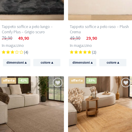
Tappeto soffice a pelo lungo –
Tappeto soffice a pelo raso – Plush
Comfy Plus – Grigio scuro
Crema
79,90
49,90
49,90
29,90
In magazzino
In magazzino
(4)
(2)
▴
▴
▴
▴
dimensioni
colore
dimensioni
colore
offerta
-41%
offerta
-33%