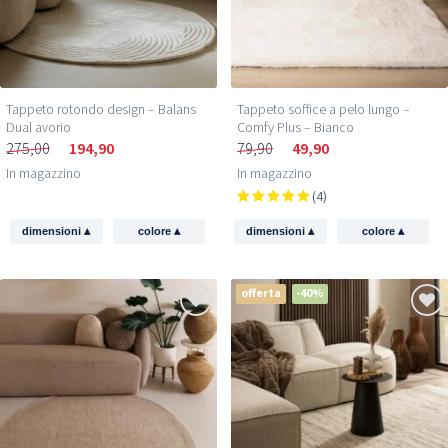
Tappeto rotondo design – Balans
Tappeto soffice a pelo lungo –
Dual avorio
Comfy Plus – Bianco
275,00
194,90
79,90
49,90
In magazzino
In magazzino
(4)
▴
▴
▴
▴
dimensioni
colore
dimensioni
colore
offerta
-40%