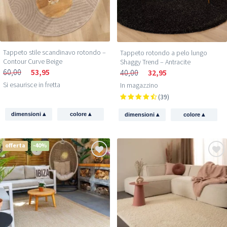
Tappeto stile scandinavo rotondo –
Tappeto rotondo a pelo lungo
Contour Curve Beige
Shaggy Trend – Antracite
60,00
53,95
40,00
32,95
Si esaurisce in fretta
In magazzino
(39)
▴
▴
▴
▴
dimensioni
colore
dimensioni
colore
offerta
-40%