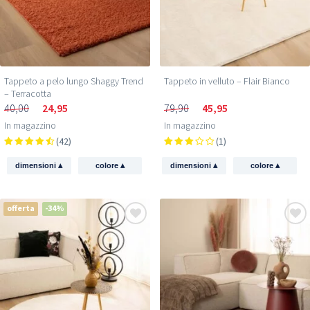
Tappeto a pelo lungo Shaggy Trend
Tappeto in velluto – Flair Bianco
– Terracotta
40,00
24,95
79,90
45,95
In magazzino
In magazzino
(42)
(1)
▴
▴
▴
▴
dimensioni
colore
dimensioni
colore
offerta
-34%