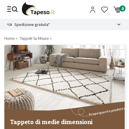
Vai
al
contenuto
8.4
Spedizione gratuita*
/
Home
Tappeti Su Misura
Scopri questo prodotto
Tappeto di medie dimensioni