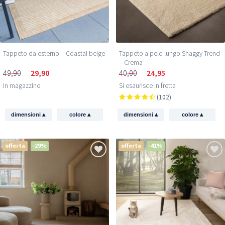
Tappeto da esterno – Coastal beige
Tappeto a pelo lungo Shaggy Trend
– Crema
49,90
29,90
40,00
24,95
In magazzino
Si esaurisce in fretta
(102)
▴
▴
▴
▴
dimensioni
colore
dimensioni
colore
offerta
-29%
offerta
-41%