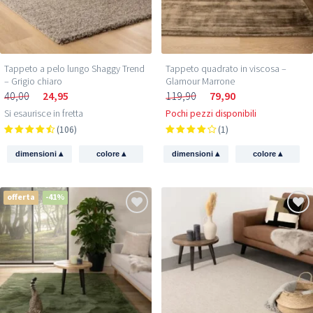
Tappeto a pelo lungo Shaggy Trend
Tappeto quadrato in viscosa –
– Grigio chiaro
Glamour Marrone
40,00
24,95
119,90
79,90
Si esaurisce in fretta
Pochi pezzi disponibili
(106)
(1)
▴
▴
▴
▴
dimensioni
colore
dimensioni
colore
offerta
-41%