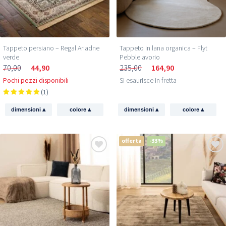
Tappeto persiano – Regal Ariadne
Tappeto in lana organica – Flyt
verde
Pebble avorio
70,00
44,90
235,00
164,90
Pochi pezzi disponibili
Si esaurisce in fretta
(1)
▴
▴
▴
▴
dimensioni
colore
dimensioni
colore
offerta
-33%