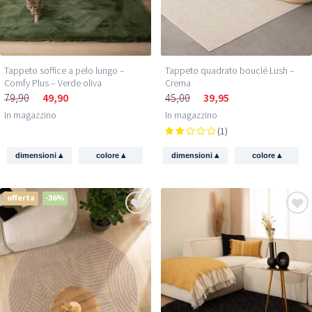
Tappeto soffice a pelo lungo –
Tappeto quadrato bouclé Lush –
Comfy Plus – Verde oliva
Crema
79,90
49,90
45,00
39,95
In magazzino
In magazzino
(1)
▴
▴
▴
▴
dimensioni
colore
dimensioni
colore
offerta
-36%