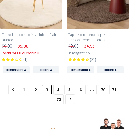
Tappeto rotondo in velluto – Flair
Tappeto rotondo a pelo lungo
Bianco
Shaggy Trend – Tortora
60,00
39,90
40,00
34,95
Pochi pezzi disponibili
In magazzino
(1)
(21)
▴
▴
▴
▴
dimensioni
colore
dimensioni
colore
1
2
3
4
5
6
…
70
71
72