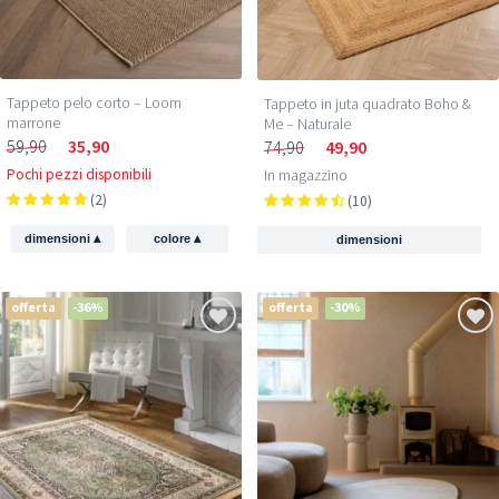
Tappeto pelo corto – Loom
Tappeto in juta quadrato Boho &
marrone
Me – Naturale
59,90
35,90
74,90
49,90
Pochi pezzi disponibili
In magazzino
(2)
(10)
▴
▴
dimensioni
colore
dimensioni
offerta
-36%
offerta
-30%